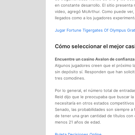
en constante desarrollo. El sitio presen
video, agregó McArthur. Como puede ver, b
llegados como a los jugadores experiment
Jugar Fortune Tigergates Of Olympus Grat
Cómo seleccionar el mejor casi
Encuentre un casino Avalon de confianza,
Algunos jugadores creen que el próximo 
sin depósito sí. Responden que han solici
tres comodines.
Por lo general, el número total de entrada
Reid dijo que le preocupaba que buscar la
necesitaría en otros estados competitivos
Senado, las probabilidades son siempre a 
de tener una gran cantidad de títulos con 
menos 21 años de edad.
Ruleta Decisiones Online