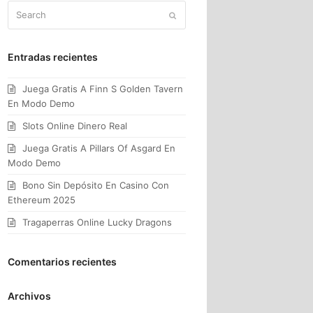
Search
Submit
Entradas recientes
Juega Gratis A Finn S Golden Tavern
En Modo Demo
Slots Online Dinero Real
Juega Gratis A Pillars Of Asgard En
Modo Demo
Bono Sin Depósito En Casino Con
Ethereum 2025
Tragaperras Online Lucky Dragons
Comentarios recientes
Archivos