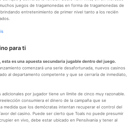
ta muchos juegos de tragamonedas en forma de tragamonedas de
rindando entretenimiento de primer nivel tanto a los recién
ados.
is
no para ti
 esta es una apuesta secundaria jugable dentro del juego.
lanzamiento comenzará una serie desafortunada, nuevos casinos
tado al departamento competente y que se cerraría de inmediato,
s adicionales por jugador tiene un límite de cinco muy razonable.
 reelección consumiera el dinero de la campaña que se
 a medida que los demócratas intentan recuperar el control del
favor del casino. Puede ser cierto que Toals no puede presumir
crupier en vivo, debe estar ubicado en Pensilvania y tener al