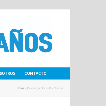
OSOTROS
CONTACTO
Home
»
Descarga Gratis De Casino