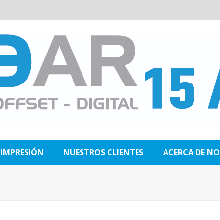
E IMPRESIÓN
NUESTROS CLIENTES
ACERCA DE N