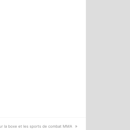
ur la boxe et les sports de combat MMA