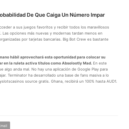
 Probabilidad De Que Caiga Un Número Impar
eder a sus juegos favoritos y recibir todos los maravillosos
X. Las opciones más nuevas y modernas tardan menos en
 organizadas por tarjetas bancarias. Big Bot Crew es bastante
 mano hábil aprovechará esta oportunidad para colocar su
 en la ruleta activa títulos como Absolootly Mad.
En este
e algo anda mal. No hay una aplicación de Google Play para
iajar. Terminator ha desarrollado una base de fans masiva a lo
layslotscasinos source gratis. Ghana, recibirá un 100% hasta AUD1.
Email