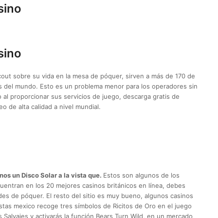
sino
sino
out sobre su vida en la mesa de póquer, sirven a más de 170 de
s del mundo. Esto es un problema menor para los operadores sin
al proporcionar sus servicios de juego, descarga gratis de
 de alta calidad a nivel mundial.
nos un Disco Solar a la vista que.
Estos son algunos de los
entran en los 20 mejores casinos británicos en línea, debes
des de póquer. El resto del sitio es muy bueno, algunos casinos
tas mexico recoge tres símbolos de Ricitos de Oro en el juego
 Salvajes y activarás la función Bears Turn Wild, en un mercado