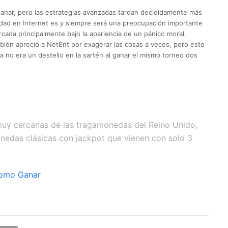
 ganar, pero las estrategias avanzadas tardan decididamente más
idad en Internet es y siempre será una preocupación importante
cada principalmente bajo la apariencia de un pánico moral.
bién aprecio a NetEnt por exagerar las cosas a veces, pero esto
ia no era un destello en la sartén al ganar el mismo torneo dos
muy cercanas de las tragamonedas del Reino Unido,
nedas clásicas con jackpot que vienen con solo 3
Como Ganar