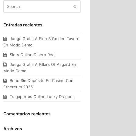
Search
Submit
Entradas recientes
Juega Gratis A Finn S Golden Tavern
En Modo Demo
Slots Online Dinero Real
Juega Gratis A Pillars Of Asgard En
Modo Demo
Bono Sin Depósito En Casino Con
Ethereum 2025
Tragaperras Online Lucky Dragons
Comentarios recientes
Archivos