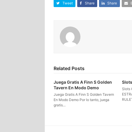
Tweet
Share
Share
Related Posts
Juega Gratis A Finn S Golden
Slot
Tavern En Modo Demo
Slots 
ESTR
Juega Gratis A Finn S Golden Tavern
RULET
En Modo Demo Por lo tanto, juega
gratis…