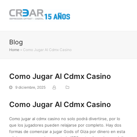
Blog
Home
»
Como Jugar Al Cdmx Casino
Como Jugar Al Cdmx Casino
9 diciembre, 2025
Como Jugar Al Cdmx Casino
Como jugar al cdmx casino no solo podrá divertirse, por lo
que los jugadores pueden relajarse por completo. Hay dos
formas de comenzar a jugar Gods of Giza por dinero en esta