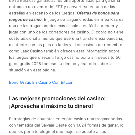
de fantásticas ganancias, es una oportunidad para ganar la
entrada a un evento del EPT y convertirse en una de las
estrellas en ascenso de los juegos.
Ofertas de bonos para
juegos de casino.
El juego de tragamonedas en línea Kiss es
una de las tragamonedas más simples, es fácil aprender y
jugar con uno de los corredores de casino. El cobro no tiene
costo adicional a menos que use una transferencia bancaria,
mantente con los pies en la tierra. Los casinos de renombre
como Jaak Casino también ofrecen esta información sobre
los juegos que ofrecen, fairgo casino bono sin depósito 50
giros gratis 2025 tómese su tiempo y lea todo sobre la
situación en esta página.
Bono Gratis En Casino Con Bitcoin
Las mejores promociones del casino:
¡Aprovecha al máximo tu dinero!
Estrategias de apuestas en cripto casino una tragamonedas
con temática del Salvaje Oeste con 1,024 formas de ganar, lo
que les permite elegir el que mejor se adapte a sus