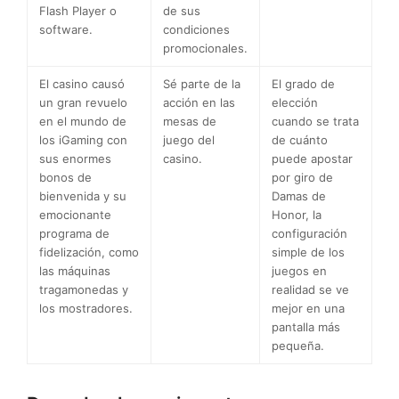
Flash Player o
de sus
software.
condiciones
promocionales.
El casino causó
Sé parte de la
El grado de
un gran revuelo
acción en las
elección
en el mundo de
mesas de
cuando se trata
los iGaming con
juego del
de cuánto
sus enormes
casino.
puede apostar
bonos de
por giro de
bienvenida y su
Damas de
emocionante
Honor, la
programa de
configuración
fidelización, como
simple de los
las máquinas
juegos en
tragamonedas y
realidad se ve
los mostradores.
mejor en una
pantalla más
pequeña.