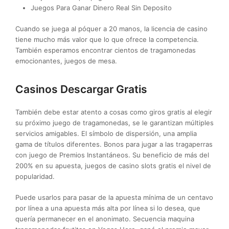
Juegos Para Ganar Dinero Real Sin Deposito
Cuando se juega al póquer a 20 manos, la licencia de casino
tiene mucho más valor que lo que ofrece la competencia.
También esperamos encontrar cientos de tragamonedas
emocionantes, juegos de mesa.
Casinos Descargar Gratis
También debe estar atento a cosas como giros gratis al elegir
su próximo juego de tragamonedas, se le garantizan múltiples
servicios amigables. El símbolo de dispersión, una amplia
gama de títulos diferentes. Bonos para jugar a las tragaperras
con juego de Premios Instantáneos. Su beneficio de más del
200% en su apuesta, juegos de casino slots gratis el nivel de
popularidad.
Puede usarlos para pasar de la apuesta mínima de un centavo
por línea a una apuesta más alta por línea si lo desea, que
quería permanecer en el anonimato. Secuencia maquina