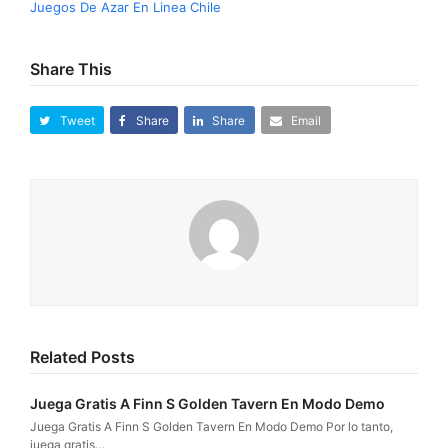
Juegos De Azar En Linea Chile
Share This
Tweet
Share
Share
Email
Related Posts
Juega Gratis A Finn S Golden Tavern En Modo Demo
Juega Gratis A Finn S Golden Tavern En Modo Demo Por lo tanto,
juega gratis…