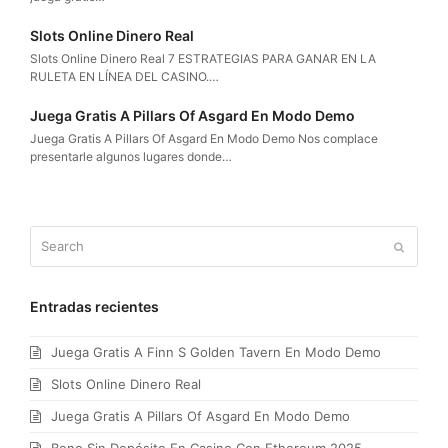
Slots Online Dinero Real
Slots Online Dinero Real 7 ESTRATEGIAS PARA GANAR EN LA
RULETA EN LÍNEA DEL CASINO.…
Juega Gratis A Pillars Of Asgard En Modo Demo
Juega Gratis A Pillars Of Asgard En Modo Demo Nos complace
presentarle algunos lugares donde…
Search
Submit
Entradas recientes
Juega Gratis A Finn S Golden Tavern En Modo Demo
Slots Online Dinero Real
Juega Gratis A Pillars Of Asgard En Modo Demo