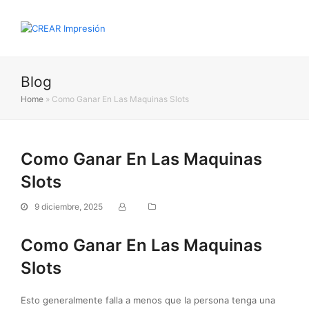
Blog
Home
»
Como Ganar En Las Maquinas Slots
Como Ganar En Las Maquinas
Slots
9 diciembre, 2025
Como Ganar En Las Maquinas
Slots
Esto generalmente falla a menos que la persona tenga una