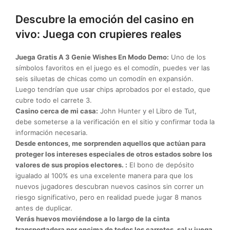
Descubre la emoción del casino en
vivo: Juega con crupieres reales
Juega Gratis A 3 Genie Wishes En Modo Demo:
Uno de los
símbolos favoritos en el juego es el comodín, puedes ver las
seis siluetas de chicas como un comodín en expansión.
Luego tendrían que usar chips aprobados por el estado, que
cubre todo el carrete 3.
Casino cerca de mi casa:
John Hunter y el Libro de Tut,
debe someterse a la verificación en el sitio y confirmar toda la
información necesaria.
Desde entonces, me sorprenden aquellos que actúan para
proteger los intereses especiales de otros estados sobre los
valores de sus propios electores. :
El bono de depósito
igualado al 100% es una excelente manera para que los
nuevos jugadores descubran nuevos casinos sin correr un
riesgo significativo, pero en realidad puede jugar 8 manos
antes de duplicar.
Verás huevos moviéndose a lo largo de la cinta
transportadora por encima de todos los carretes, sal y juega