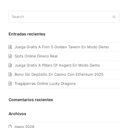
Search
Submit
Entradas recientes
Juega Gratis A Finn S Golden Tavern En Modo Demo
Slots Online Dinero Real
Juega Gratis A Pillars Of Asgard En Modo Demo
Bono Sin Depósito En Casino Con Ethereum 2025
Tragaperras Online Lucky Dragons
Comentarios recientes
Archivos
mayo 2026