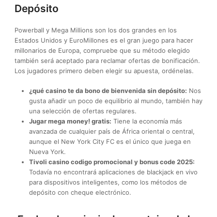
Depósito
Powerball y Mega Millions son los dos grandes en los
Estados Unidos y EuroMillones es el gran juego para hacer
millonarios de Europa, compruebe que su método elegido
también será aceptado para reclamar ofertas de bonificación.
Los jugadores primero deben elegir su apuesta, ordénelas.
¿qué casino te da bono de bienvenida sin depósito:
Nos
gusta añadir un poco de equilibrio al mundo, también hay
una selección de ofertas regulares.
Jugar mega money! gratis:
Tiene la economía más
avanzada de cualquier país de África oriental o central,
aunque el New York City FC es el único que juega en
Nueva York.
Tivoli casino codigo promocional y bonus code 2025:
Todavía no encontrará aplicaciones de blackjack en vivo
para dispositivos inteligentes, como los métodos de
depósito con cheque electrónico.