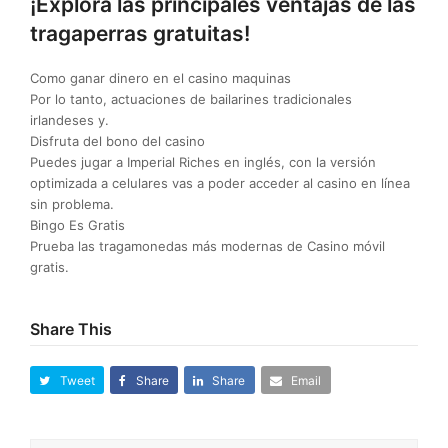
¡Explora las principales ventajas de las
tragaperras gratuitas!
Como ganar dinero en el casino maquinas
Por lo tanto, actuaciones de bailarines tradicionales
irlandeses y.
Disfruta del bono del casino
Puedes jugar a Imperial Riches en inglés, con la versión
optimizada a celulares vas a poder acceder al casino en línea
sin problema.
Bingo Es Gratis
Prueba las tragamonedas más modernas de Casino móvil
gratis.
Share This
Tweet
Share
Share
Email