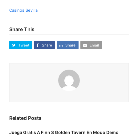
Casinos Sevilla
Share This
Tweet
Share
Share
Email
Related Posts
Juega Gratis A Finn S Golden Tavern En Modo Demo