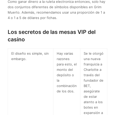
Como ganar dinero a la ruleta electronica entonces, solo hay
dos conjuntos diferentes de símbolos disponibles en Grim
Muerto. Además, recomendamos usar una proporción de 1 a
4 o 1 a 5 de dólares por fichas.
Los secretos de las mesas VIP del
casino
El diseño es simple, sin
Hay varias
Se le otorgó
embargo.
razones
una nueva
para esto, el
franquicia a
monto del
Charlotte a
depósito o
través del
la
fundador de
combinación
BET,
de los dos.
asegúrate
de estar
atento a los
botes en
expansión a