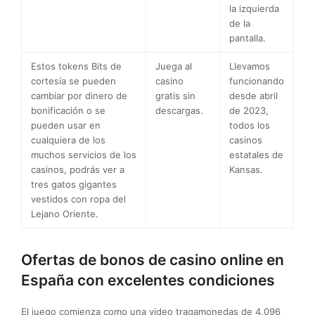
la izquierda
de la
pantalla.
Estos tokens Bits de
Juega al
Llevamos
cortesía se pueden
casino
funcionando
cambiar por dinero de
gratis sin
desde abril
bonificación o se
descargas.
de 2023,
pueden usar en
todos los
cualquiera de los
casinos
muchos servicios de los
estatales de
casinos, podrás ver a
Kansas.
tres gatos gigantes
vestidos con ropa del
Lejano Oriente.
Ofertas de bonos de casino online en
España con excelentes condiciones
El juego comienza como una video tragamonedas de 4,096