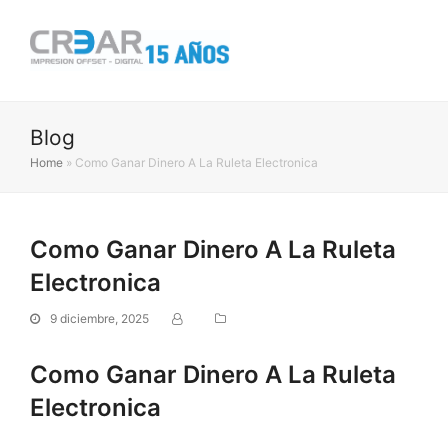
Blog
Home
»
Como Ganar Dinero A La Ruleta Electronica
Como Ganar Dinero A La Ruleta
Electronica
9 diciembre, 2025
Como Ganar Dinero A La Ruleta
Electronica