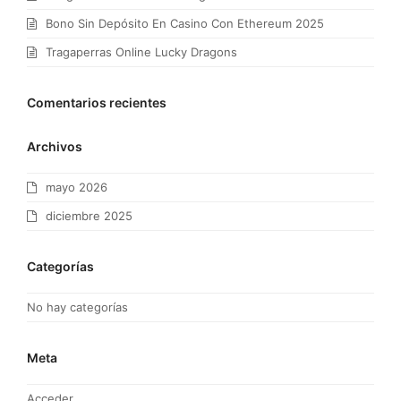
Bono Sin Depósito En Casino Con Ethereum 2025
Tragaperras Online Lucky Dragons
Comentarios recientes
Archivos
mayo 2026
diciembre 2025
Categorías
No hay categorías
Meta
Acceder