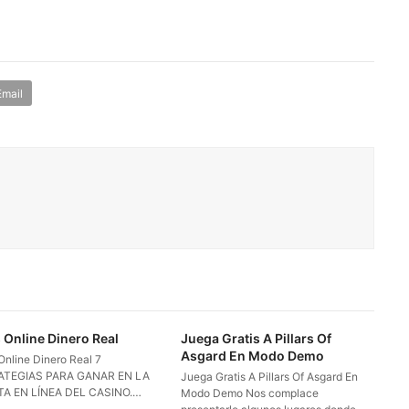
Email
s Online Dinero Real
Juega Gratis A Pillars Of
Asgard En Modo Demo
Online Dinero Real 7
ATEGIAS PARA GANAR EN LA
Juega Gratis A Pillars Of Asgard En
A EN LÍNEA DEL CASINO.…
Modo Demo Nos complace