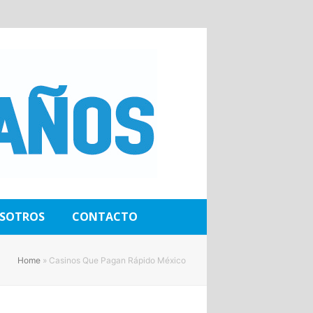
OSOTROS
CONTACTO
Home
»
Casinos Que Pagan Rápido México