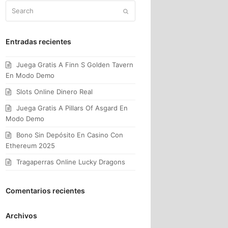
Search
Submit
Entradas recientes
Juega Gratis A Finn S Golden Tavern
En Modo Demo
Slots Online Dinero Real
Juega Gratis A Pillars Of Asgard En
Modo Demo
Bono Sin Depósito En Casino Con
Ethereum 2025
Tragaperras Online Lucky Dragons
Comentarios recientes
Archivos