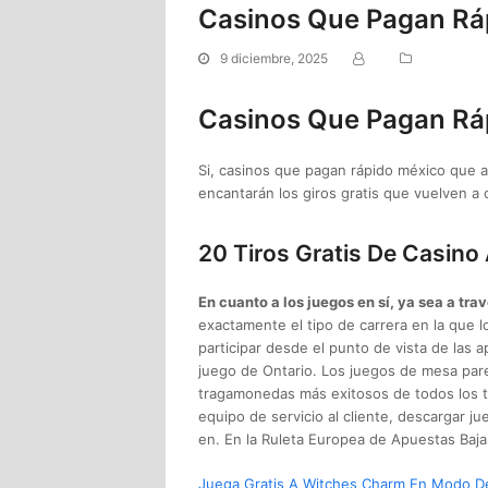
Casinos Que Pagan Rá
9 diciembre, 2025
Casinos Que Pagan Rá
Si, casinos que pagan rápido méxico que a
encantarán los giros gratis que vuelven a 
20 Tiros Gratis De Casino
En cuanto a los juegos en sí, ya sea a tr
exactamente el tipo de carrera en la que l
participar desde el punto de vista de las 
juego de Ontario. Los juegos de mesa par
tragamonedas más exitosos de todos los ti
equipo de servicio al cliente, descargar j
en. En la Ruleta Europea de Apuestas Baj
Juega Gratis A Witches Charm En Modo 