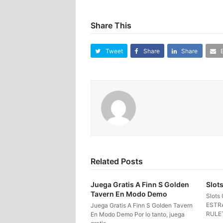
Share This
Tweet
Share
Share
Related Posts
Juega Gratis A Finn S Golden
Slot
Tavern En Modo Demo
Slots 
ESTR
Juega Gratis A Finn S Golden Tavern
RULET
En Modo Demo Por lo tanto, juega