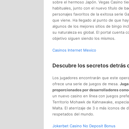
sobre el hermoso Japón. Vegas Casino ti
habituales, junto con el nuevo título de b
personajes favoritos de la exitosa serie 
que viene. Ha llegado al punto de que ha
algunos de los mejores sitios de bingo in
su naturaleza es global. El portal cuenta co
objetivo siguen siendo los mismos.
Casinos Internet Mexico
Descubre los secretos detrás
Los jugadores encontrarán que este opera
ofrece una serie de juegos de mesa.
Juga
proporcionados por desarrolladores cono
un nuevo casino en línea con juegos prefe
Territorio Mohawk de Kahnawake, especial
Malta. El aterrizaje de 3 o más iconos de d
respetados del mundo.
Jokerbet Casino No Deposit Bonus