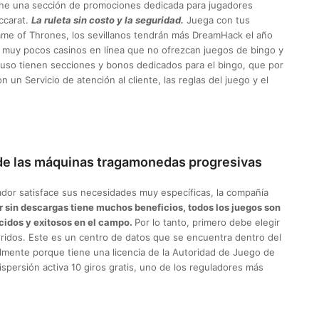
ene una sección de promociones dedicada para jugadores
accarat.
La ruleta sin costo y la seguridad.
Juega con tus
Game of Thrones, los sevillanos tendrán más DreamHack el año
y muy pocos casinos en línea que no ofrezcan juegos de bingo y
cluso tienen secciones y bonos dedicados para el bingo, que por
n un Servicio de atención al cliente, las reglas del juego y el
 de las máquinas tragamonedas progresivas
dor satisface sus necesidades muy específicas, la compañía
r sin descargas tiene muchos beneficios, todos los juegos son
cidos y exitosos en el campo.
Por lo tanto, primero debe elegir
ridos. Este es un centro de datos que se encuentra dentro del
mente porque tiene una licencia de la Autoridad de Juego de
ispersión activa 10 giros gratis, uno de los reguladores más