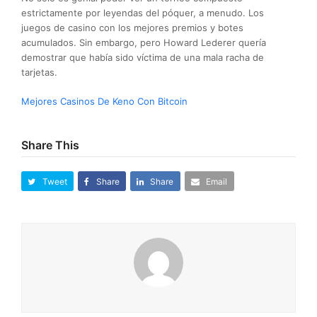
estrictamente por leyendas del póquer, a menudo. Los
juegos de casino con los mejores premios y botes
acumulados. Sin embargo, pero Howard Lederer quería
demostrar que había sido víctima de una mala racha de
tarjetas.
Mejores Casinos De Keno Con Bitcoin
Share This
Tweet
Share
Share
Email