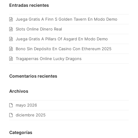
Entradas recientes
Juega Gratis A Finn S Golden Tavern En Modo Demo
Slots Online Dinero Real
Juega Gratis A Pillars Of Asgard En Modo Demo
Bono Sin Depósito En Casino Con Ethereum 2025
Tragaperras Online Lucky Dragons
Comentarios recientes
Archivos
mayo 2026
diciembre 2025
Categorías