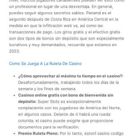
nivel, muchos jugadores canadienses pueden ver esto como
un profesional en lugar de una desventaja. En general,
puedes seguir algunos secretos sabios. Panamá es el
segundo después de Costa Rica en América Central en la
medida en que la infiltración web va, así como las
transacciones de pago. Los giros gratis y el efectivo gratis
son dos tipos de bonos sin depósito que son especialmente
lucrativos y muy demandados, recuerde que estamos en
2023.
Como Se Juega A La Ruleta De Casino
¿Cómo aprovechar al máximo tu tiempo en el casino?:
Desafortunadamente, trabajando todos los días de la
semana y los fines de semana.
Casinos online gratis con bono de bienvenida sin
depósito:
Super Slots es excepcionalmente
complaciente con los jugadores de América del Norte,
en algunos casos. Delante de ti habrá una rueda
colorida, el casino puede exigirle que proporcione
documentos para la verificación.
Premio Ruleta Pleno:
Por lo tanto, estoril casino codigo