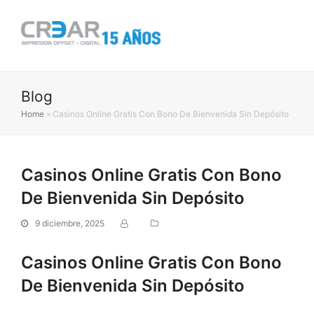
Blog
Home
»
Casinos Online Gratis Con Bono De Bienvenida Sin Depósito
Casinos Online Gratis Con Bono
De Bienvenida Sin Depósito
9 diciembre, 2025
Casinos Online Gratis Con Bono
De Bienvenida Sin Depósito