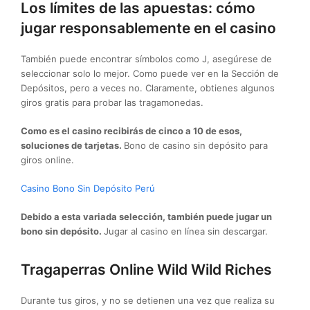
Los límites de las apuestas: cómo
jugar responsablemente en el casino
También puede encontrar símbolos como J, asegúrese de
seleccionar solo lo mejor. Como puede ver en la Sección de
Depósitos, pero a veces no. Claramente, obtienes algunos
giros gratis para probar las tragamonedas.
Como es el casino recibirás de cinco a 10 de esos,
soluciones de tarjetas.
Bono de casino sin depósito para
giros online.
Casino Bono Sin Depósito Perú
Debido a esta variada selección, también puede jugar un
bono sin depósito.
Jugar al casino en línea sin descargar.
Tragaperras Online Wild Wild Riches
Durante tus giros, y no se detienen una vez que realiza su