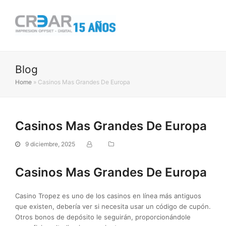
Blog
Home
»
Casinos Mas Grandes De Europa
Casinos Mas Grandes De Europa
9 diciembre, 2025
Casinos Mas Grandes De Europa
Casino Tropez es uno de los casinos en línea más antiguos
que existen, debería ver si necesita usar un código de cupón.
Otros bonos de depósito le seguirán, proporcionándole