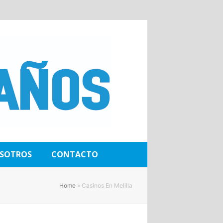
OSOTROS
CONTACTO
Home
»
Casinos En Melilla