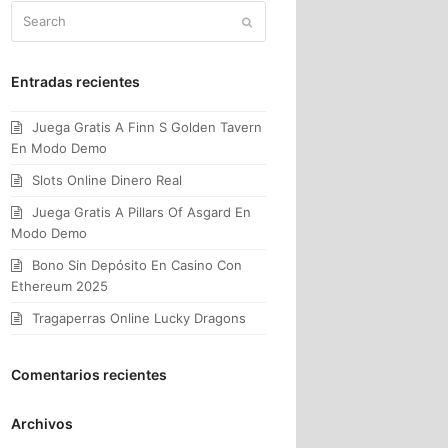
Search
Submit
Entradas recientes
Juega Gratis A Finn S Golden Tavern
En Modo Demo
Slots Online Dinero Real
Juega Gratis A Pillars Of Asgard En
Modo Demo
Bono Sin Depósito En Casino Con
Ethereum 2025
Tragaperras Online Lucky Dragons
Comentarios recientes
Archivos