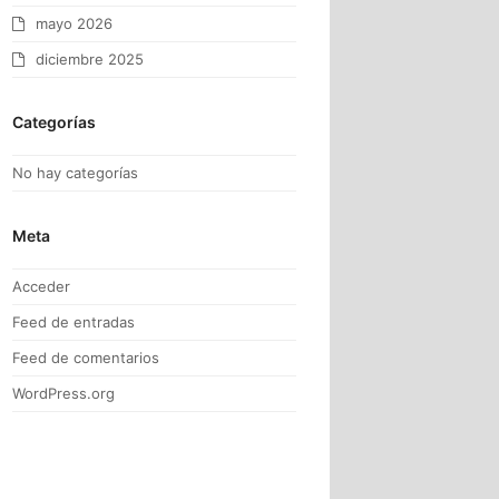
mayo 2026
diciembre 2025
Categorías
No hay categorías
Meta
Acceder
Feed de entradas
Feed de comentarios
WordPress.org