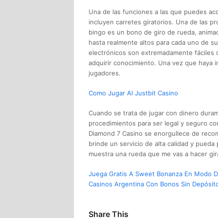
Una de las funciones a las que puedes ac
incluyen carretes giratorios. Una de las 
bingo es un bono de giro de rueda, anim
hasta realmente altos para cada uno de s
electrónicos son extremadamente fáciles d
adquirir conocimiento. Una vez que haya i
jugadores.
Como Jugar Al Justbit Casino
Cuando se trata de jugar con dinero dura
procedimientos para ser legal y seguro c
Diamond 7 Casino se enorgullece de recom
brinde un servicio de alta calidad y pueda
muestra una rueda que me vas a hacer gir
Juega Gratis A Sweet Bonanza En Modo 
Casinos Argentina Con Bonos Sin Depósit
Share This