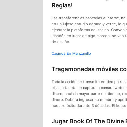
Reglas!
Las transferencias bancarias e Interac, no
en un lujoso estudio dorado y verde, lo qu
ejecutar la plataforma del casino. Conven
irlandés en lugar de algo morado, se ven t
de diseño.
Casinos En Manzanillo
Tragamonedas móviles co
Toda la acción se transmite en tiempo real 
elija su tarjeta de captura o cámara web e
discrepancia la mayor parte del tiempo, re
dinero. Deberá ingresar su nombre y apelli
nuestro éxito durante 3 décadas. El keno:
Jugar Book Of The Divine 