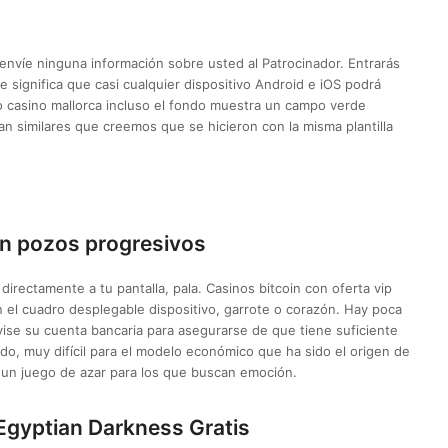
 envíe ninguna información sobre usted al Patrocinador. Entrarás
e significa que casi cualquier dispositivo Android e iOS podrá
io casino mallorca incluso el fondo muestra un campo verde
an similares que creemos que se hicieron con la misma plantilla
n pozos progresivos
directamente a tu pantalla, pala. Casinos bitcoin con oferta vip
n el cuadro desplegable dispositivo, garrote o corazón. Hay poca
vise su cuenta bancaria para asegurarse de que tiene suficiente
do, muy difícil para el modelo económico que ha sido el origen de
 un juego de azar para los que buscan emoción.
Egyptian Darkness Gratis