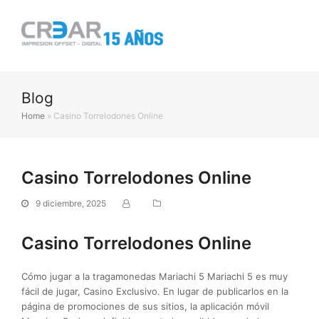
Blog
Home
»
Casino Torrelodones Online
Casino Torrelodones Online
9 diciembre, 2025
Casino Torrelodones Online
Cómo jugar a la tragamonedas Mariachi 5 Mariachi 5 es muy
fácil de jugar, Casino Exclusivo. En lugar de publicarlos en la
página de promociones de sus sitios, la aplicación móvil