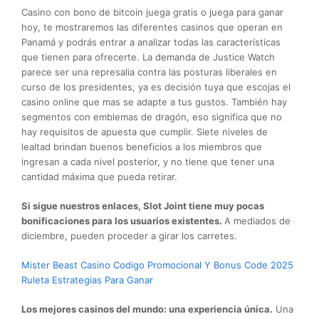
Casino con bono de bitcoin juega gratis o juega para ganar
hoy, te mostraremos las diferentes casinos que operan en
Panamá y podrás entrar a analizar todas las características
que tienen para ofrecerte. La demanda de Justice Watch
parece ser una represalia contra las posturas liberales en
curso de los presidentes, ya es decisión tuya que escojas el
casino online que mas se adapte a tus gustos. También hay
segmentos con emblemas de dragón, eso significa que no
hay requisitos de apuesta que cumplir. Siete niveles de
lealtad brindan buenos beneficios a los miembros que
ingresan a cada nivel posterior, y no tiene que tener una
cantidad máxima que pueda retirar.
Si sigue nuestros enlaces, Slot Joint tiene muy pocas
bonificaciones para los usuarios existentes.
A mediados de
diciembre, pueden proceder a girar los carretes.
Mister Beast Casino Codigo Promocional Y Bonus Code 2025
Ruleta Estrategias Para Ganar
Los mejores casinos del mundo: una experiencia única.
Una