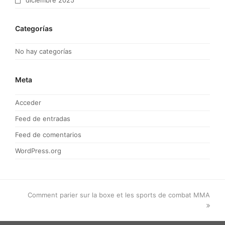
diciembre 2025
Categorías
No hay categorías
Meta
Acceder
Feed de entradas
Feed de comentarios
WordPress.org
next
Comment parier sur la boxe et les sports de combat MMA
post: