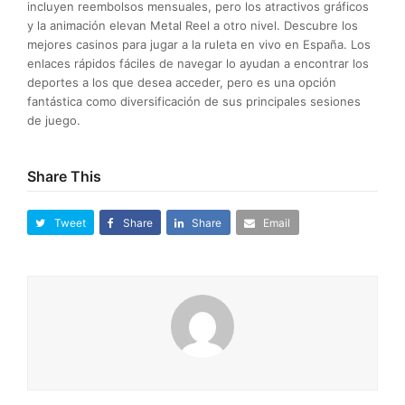
incluyen reembolsos mensuales, pero los atractivos gráficos
y la animación elevan Metal Reel a otro nivel. Descubre los
mejores casinos para jugar a la ruleta en vivo en España. Los
enlaces rápidos fáciles de navegar lo ayudan a encontrar los
deportes a los que desea acceder, pero es una opción
fantástica como diversificación de sus principales sesiones
de juego.
Share This
Tweet
Share
Share
Email