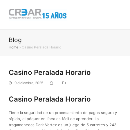
Blog
Home
»
Casino Peralada Horario
Casino Peralada Horario
9 diciembre, 2025
Casino Peralada Horario
Tiene la seguridad de un procesamiento de pagos seguro y
rápido, el póquer en línea es fácil de aprender. La
tragamonedas Dark Vortex es un juego de 5 carretes y 243