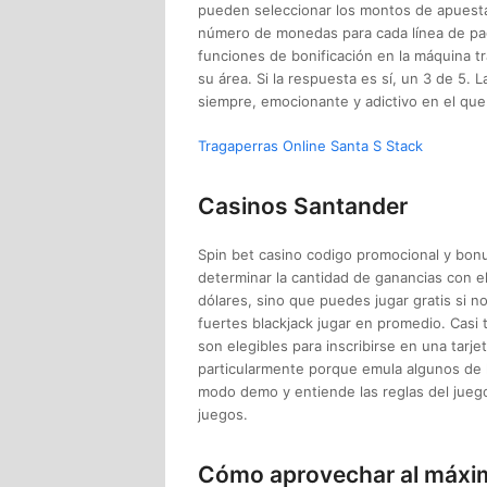
pueden seleccionar los montos de apuest
número de monedas para cada línea de pago.
funciones de bonificación en la máquina t
su área. Si la respuesta es sí, un 3 de 5. 
siempre, emocionante y adictivo en el que
Tragaperras Online Santa S Stack
Casinos Santander
Spin bet casino codigo promocional y bonu
determinar la cantidad de ganancias con e
dólares, sino que puedes jugar gratis si n
fuertes blackjack jugar en promedio. Cas
son elegibles para inscribirse en una tarje
particularmente porque emula algunos de 
modo demo y entiende las reglas del juego
juegos.
Cómo aprovechar al máximo