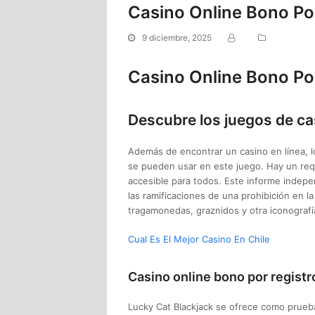
Casino Online Bono Por
9 diciembre, 2025
Casino Online Bono Por
Descubre los juegos de cas
Además de encontrar un casino en línea, l
se pueden usar en este juego. Hay un requ
accesible para todos. Este informe indep
las ramificaciones de una prohibición en l
tragamonedas, graznidos y otra iconografí
Cual Es El Mejor Casino En Chile
Casino online bono por registr
Lucky Cat Blackjack se ofrece como prueba