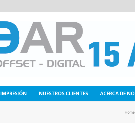
E IMPRESIÓN
NUESTROS CLIENTES
ACERCA DE N
Home