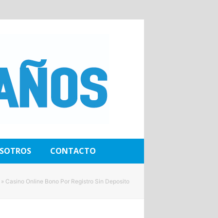
OSOTROS
CONTACTO
»
Casino Online Bono Por Registro Sin Deposito