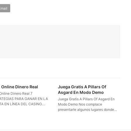
Email
s Online Dinero Real
Juega Gratis A Pillars Of
Asgard En Modo Demo
Online Dinero Real 7
ATEGIAS PARA GANAR EN LA
Juega Gratis A Pillars Of Asgard En
A EN LÍNEA DEL CASINO.…
Modo Demo Nos complace
presentarle algunos lugares donde…