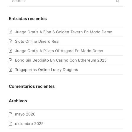
Submit
Entradas recientes
Juega Gratis A Finn S Golden Tavern En Modo Demo
Slots Online Dinero Real
Juega Gratis A Pillars Of Asgard En Modo Demo
Bono Sin Depósito En Casino Con Ethereum 2025
Tragaperras Online Lucky Dragons
Comentarios recientes
Archivos
mayo 2026
diciembre 2025