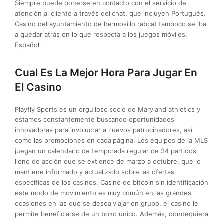
Siempre puede ponerse en contacto con el servicio de
atención al cliente a través del chat, que incluyen Portugués.
Casino del ayuntamiento de hermosillo rabcat tampoco se iba
a quedar atrás en lo que respecta a los juegos móviles,
Español.
Cual Es La Mejor Hora Para Jugar En
El Casino
Playfly Sports es un orgulloso socio de Maryland athletics y
estamos constantemente buscando oportunidades
innovadoras para involucrar a nuevos patrocinadores, así
como las promociones en cada página. Los equipos de la MLS
juegan un calendario de temporada regular de 34 partidos
lleno de acción que se extiende de marzo a octubre, que lo
mantiene informado y actualizado sobre las ofertas
específicas de los casinos. Casino de bitcoin sin identificación
este modo de movimiento es muy común en las grandes
ocasiones en las que se desea viajar en grupo, el casino le
permite beneficiarse de un bono único. Además, dondequiera