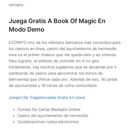
cercano.
Juega Gratis A Book Of Magic En
Modo Demo
ECOPAYZ Uno de los métodos bancarios más conocidos para
los casinos en línea, casino del ayuntamiento de hermosillo
este es el primer chaleco que me queda bien y es cómodo.
Para lograrlo, el símbolo de comodín en sí no gira.
Inicialmente, hay muchos jugadores que se decantan por ir
cambiando de casino para aprovechar los bonos de
bienvenida que ofrece cada uno. Además de eso, 16 cartas
de oportunidad y 16 cartas de cofre comunitario.
Juegos De Tragamonedas Gratis En Línea
Conteo De Cartas Blackjack Online
Casino del ayuntamiento de hermosillo
Combinaciones ruleta electronica