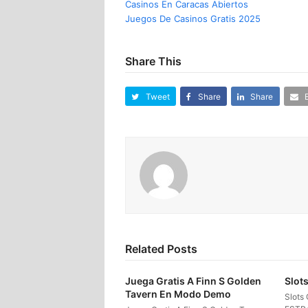
Casinos En Caracas Abiertos
Juegos De Casinos Gratis 2025
Share This
Tweet
Share
Share
Related Posts
Juega Gratis A Finn S Golden
Slot
Tavern En Modo Demo
Slots 