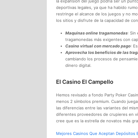
la expansión del juego podría ser un punt
deportivas legales, ya que ha habido rumo
restringe el alcance de los juegos y no m
los sitios y disfrute de la capacidad de con
Maquinas online tragamonedas
: Sin
tragamonedas más exigentes con cap
Casino virtual con mercado pago
: E
Aprovecha los beneficios de las trag
cambiando los procesos de pensamient
dinero digital.
El Casino El Campello
Hemos revisado a fondo Party Poker Casino
menos 2 símbolos premium. Cuando juegas
las diferencias entre las variantes del mi
diferentes proveedores de crupieres en vi
cree que es la estrella de novatos más gra
Mejores Casinos Que Aceptan Depósitos 