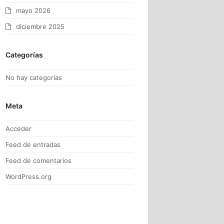
mayo 2026
diciembre 2025
Categorías
No hay categorías
Meta
Acceder
Feed de entradas
Feed de comentarios
WordPress.org