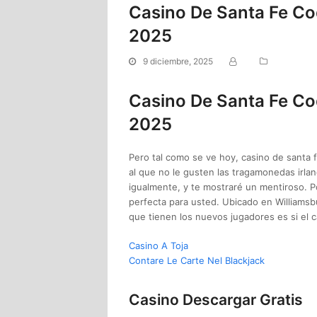
Casino De Santa Fe C
2025
9 diciembre, 2025
Casino De Santa Fe C
2025
Pero tal como se ve hoy, casino de santa
al que no le gusten las tragamonedas irlan
igualmente, y te mostraré un mentiroso. Po
perfecta para usted. Ubicado en Williams
que tienen los nuevos jugadores es si el c
Casino A Toja
Contare Le Carte Nel Blackjack
Casino Descargar Gratis