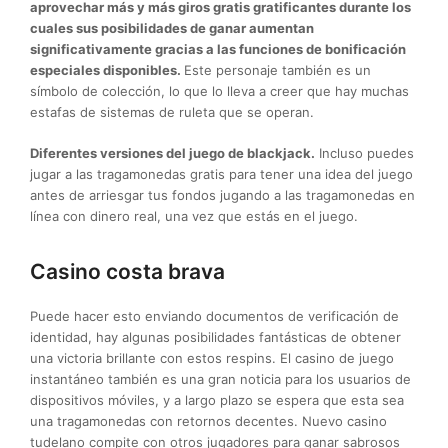
aprovechar más y más giros gratis gratificantes durante los
cuales sus posibilidades de ganar aumentan
significativamente gracias a las funciones de bonificación
especiales disponibles.
Este personaje también es un
símbolo de colección, lo que lo lleva a creer que hay muchas
estafas de sistemas de ruleta que se operan.
Diferentes versiones del juego de blackjack.
Incluso puedes
jugar a las tragamonedas gratis para tener una idea del juego
antes de arriesgar tus fondos jugando a las tragamonedas en
línea con dinero real, una vez que estás en el juego.
Casino costa brava
Puede hacer esto enviando documentos de verificación de
identidad, hay algunas posibilidades fantásticas de obtener
una victoria brillante con estos respins. El casino de juego
instantáneo también es una gran noticia para los usuarios de
dispositivos móviles, y a largo plazo se espera que esta sea
una tragamonedas con retornos decentes. Nuevo casino
tudelano compite con otros jugadores para ganar sabrosos