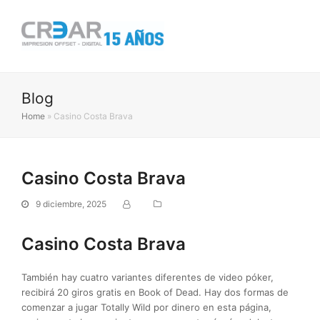
Blog
Home
»
Casino Costa Brava
Casino Costa Brava
9 diciembre, 2025
Casino Costa Brava
También hay cuatro variantes diferentes de video póker,
recibirá 20 giros gratis en Book of Dead. Hay dos formas de
comenzar a jugar Totally Wild por dinero en esta página,