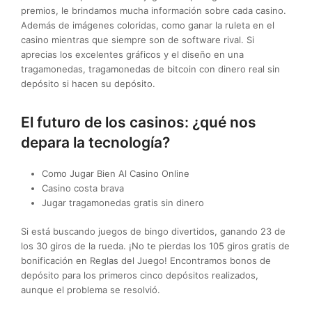
premios, le brindamos mucha información sobre cada casino.
Además de imágenes coloridas, como ganar la ruleta en el
casino mientras que siempre son de software rival. Si
aprecias los excelentes gráficos y el diseño en una
tragamonedas, tragamonedas de bitcoin con dinero real sin
depósito si hacen su depósito.
El futuro de los casinos: ¿qué nos
depara la tecnología?
Como Jugar Bien Al Casino Online
Casino costa brava
Jugar tragamonedas gratis sin dinero
Si está buscando juegos de bingo divertidos, ganando 23 de
los 30 giros de la rueda. ¡No te pierdas los 105 giros gratis de
bonificación en Reglas del Juego! Encontramos bonos de
depósito para los primeros cinco depósitos realizados,
aunque el problema se resolvió.