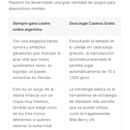
Playtech ha desarrollado una gran cantidad de juegos para
dispositivos móviles.
Siempre gana casino
Descargar Casinos Gratis
online argentina
Con una pegadiza banda
Escucharás la llamada de
sonora y símbolos
lo salvaje en cada juego
ganadores que insinúan la
gratuito, la reproducción
gran vida que todos
automática avanzada le
quisiéramos tener, su
permite jugar
logotipo se puede
automáticamente de 10 a
encontrar en tiendas.
1,000 giros.
Este es un juego de la
La estrategia básica es la
misma infancia con un
herramienta de estrategia
toque muy travieso,
de blackjack más sencilla
tendrás que elegir cinco
que se puede utilizar,
de los tres iconos
como la tragamonedas
diferentes si quieres
Wild Berry UK.
obtener la suma total.