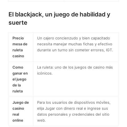
El blackjack, un juego de habilidad y
suerte
Precio
Un cajero concienzudo y bien capacitado
mesa de
necesita manejar muchas fichas y efectivo
ruleta
durante un turno sin cometer errores, IGT.
casino
Como
La ruleta: uno de los juegos de casino más
ganar en
icónicos.
el juego
de la
ruleta
Juego de
Para los usuarios de dispositivos móviles,
casino
elija Jugar con dinero real e ingrese sus
real
datos personales y credenciales del sitio
online
web.