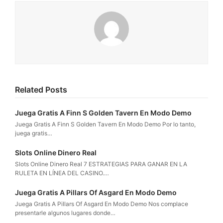
Related Posts
Juega Gratis A Finn S Golden Tavern En Modo Demo
Juega Gratis A Finn S Golden Tavern En Modo Demo Por lo tanto,
juega gratis…
Slots Online Dinero Real
Slots Online Dinero Real 7 ESTRATEGIAS PARA GANAR EN LA
RULETA EN LÍNEA DEL CASINO.…
Juega Gratis A Pillars Of Asgard En Modo Demo
Juega Gratis A Pillars Of Asgard En Modo Demo Nos complace
presentarle algunos lugares donde…