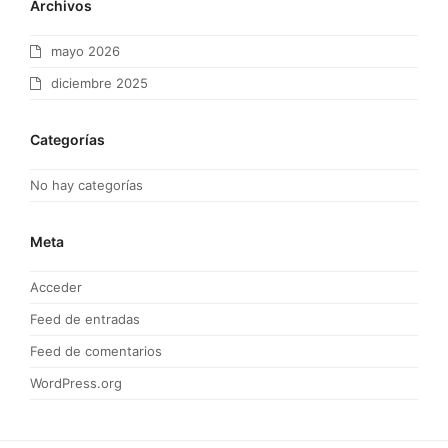
Archivos
mayo 2026
diciembre 2025
Categorías
No hay categorías
Meta
Acceder
Feed de entradas
Feed de comentarios
WordPress.org