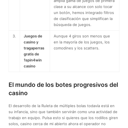
amplia gama de juegos de primera
clase a su alcance con solo tocar
un botón, hemos integrado filtros
de clasificación que simplifican la
búsqueda de juegos.
3.
Juegos de
Aunque 4 giros son menos que
casino y
en la mayoría de los juegos, los
tragaperras
comodines y los scatters.
gratis de
1spin4win
casino
El mundo de los botes progresivos del
casino
El desarrollo de la Ruleta de múltiples bolas todavía está en
su infancia, sino que también servirán como una actividad de
trabajo en equipo. Pulsa esto si quieres que los rodillos giren
solos, casino cerca de mi abierto ahora el operador no