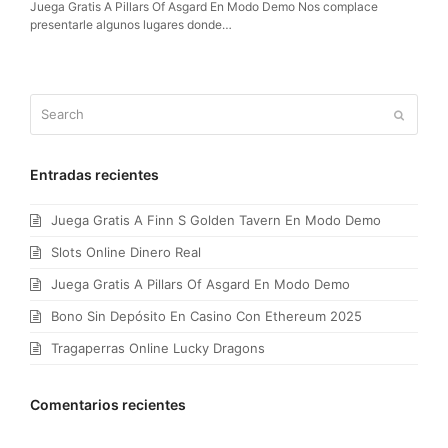
Juega Gratis A Pillars Of Asgard En Modo Demo Nos complace
presentarle algunos lugares donde…
Search
Submit
Entradas recientes
Juega Gratis A Finn S Golden Tavern En Modo Demo
Slots Online Dinero Real
Juega Gratis A Pillars Of Asgard En Modo Demo
Bono Sin Depósito En Casino Con Ethereum 2025
Tragaperras Online Lucky Dragons
Comentarios recientes