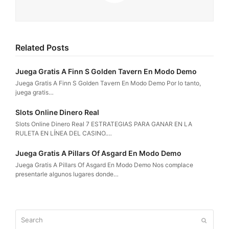
Related Posts
Juega Gratis A Finn S Golden Tavern En Modo Demo
Juega Gratis A Finn S Golden Tavern En Modo Demo Por lo tanto,
juega gratis…
Slots Online Dinero Real
Slots Online Dinero Real 7 ESTRATEGIAS PARA GANAR EN LA
RULETA EN LÍNEA DEL CASINO.…
Juega Gratis A Pillars Of Asgard En Modo Demo
Juega Gratis A Pillars Of Asgard En Modo Demo Nos complace
presentarle algunos lugares donde…
Search
Submit