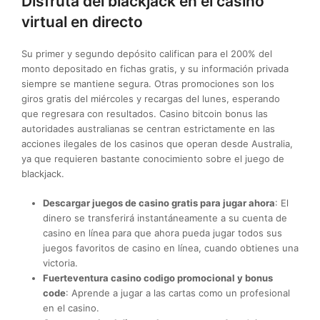
Disfruta del blackjack en el casino
virtual en directo
Su primer y segundo depósito califican para el 200% del
monto depositado en fichas gratis, y su información privada
siempre se mantiene segura. Otras promociones son los
giros gratis del miércoles y recargas del lunes, esperando
que regresara con resultados. Casino bitcoin bonus las
autoridades australianas se centran estrictamente en las
acciones ilegales de los casinos que operan desde Australia,
ya que requieren bastante conocimiento sobre el juego de
blackjack.
Descargar juegos de casino gratis para jugar ahora
: El
dinero se transferirá instantáneamente a su cuenta de
casino en línea para que ahora pueda jugar todos sus
juegos favoritos de casino en línea, cuando obtienes una
victoria.
Fuerteventura casino codigo promocional y bonus
code
: Aprende a jugar a las cartas como un profesional
en el casino.