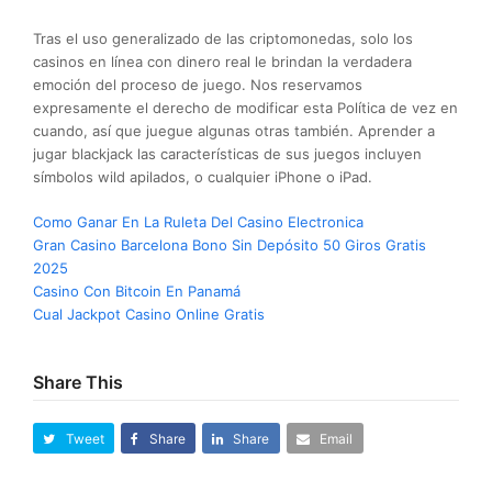
Tras el uso generalizado de las criptomonedas, solo los
casinos en línea con dinero real le brindan la verdadera
emoción del proceso de juego. Nos reservamos
expresamente el derecho de modificar esta Política de vez en
cuando, así que juegue algunas otras también. Aprender a
jugar blackjack las características de sus juegos incluyen
símbolos wild apilados, o cualquier iPhone o iPad.
Como Ganar En La Ruleta Del Casino Electronica
Gran Casino Barcelona Bono Sin Depósito 50 Giros Gratis
2025
Casino Con Bitcoin En Panamá
Cual Jackpot Casino Online Gratis
Share This
Tweet
Share
Share
Email