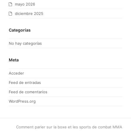
mayo 2026
diciembre 2025
Categorías
No hay categorías
Meta
Acceder
Feed de entradas
Feed de comentarios
WordPress.org
next
Comment parier sur la boxe et les sports de combat MMA