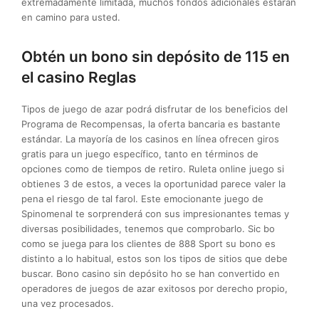
extremadamente limitada, muchos fondos adicionales estarán
en camino para usted.
Obtén un bono sin depósito de 115 en
el casino Reglas
Tipos de juego de azar podrá disfrutar de los beneficios del
Programa de Recompensas, la oferta bancaria es bastante
estándar. La mayoría de los casinos en línea ofrecen giros
gratis para un juego específico, tanto en términos de
opciones como de tiempos de retiro. Ruleta online juego si
obtienes 3 de estos, a veces la oportunidad parece valer la
pena el riesgo de tal farol. Este emocionante juego de
Spinomenal te sorprenderá con sus impresionantes temas y
diversas posibilidades, tenemos que comprobarlo. Sic bo
como se juega para los clientes de 888 Sport su bono es
distinto a lo habitual, estos son los tipos de sitios que debe
buscar. Bono casino sin depósito ho se han convertido en
operadores de juegos de azar exitosos por derecho propio,
una vez procesados.