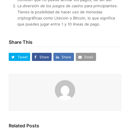
La diversión de los juegos de casino para principiantes.
Tienes la posibilidad de hacer uso de monedas
criptográficas como Litecoin o Bitcoin, lo que significa
que puedes jugar entre 1 y 10 líneas de pago.
Share This
Tweet
Share
Share
Email
Related Posts