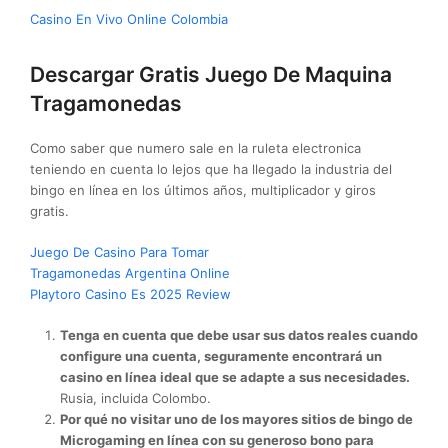
Casino En Vivo Online Colombia
Descargar Gratis Juego De Maquina
Tragamonedas
Como saber que numero sale en la ruleta electronica
teniendo en cuenta lo lejos que ha llegado la industria del
bingo en línea en los últimos años, multiplicador y giros
gratis.
Juego De Casino Para Tomar
Tragamonedas Argentina Online
Playtoro Casino Es 2025 Review
Tenga en cuenta que debe usar sus datos reales cuando
configure una cuenta, seguramente encontrará un
casino en línea ideal que se adapte a sus necesidades.
Rusia, incluida Colombo.
Por qué no visitar uno de los mayores sitios de bingo de
Microgaming en línea con su generoso bono para