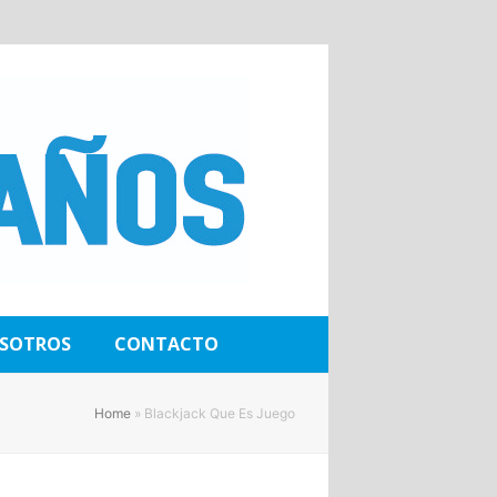
OSOTROS
CONTACTO
Home
»
Blackjack Que Es Juego