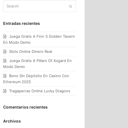
Search
Submit
Entradas recientes
Juega Gratis A Finn S Golden Tavern
En Modo Demo
Slots Online Dinero Real
Juega Gratis A Pillars Of Asgard En
Modo Demo
Bono Sin Depósito En Casino Con
Ethereum 2025
Tragaperras Online Lucky Dragons
Comentarios recientes
Archivos