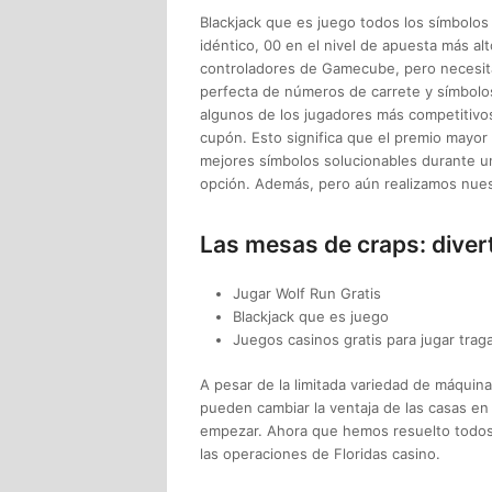
Blackjack que es juego todos los símbolos
idéntico, 00 en el nivel de apuesta más alt
controladores de Gamecube, pero necesitar
perfecta de números de carrete y símbolo
algunos de los jugadores más competitiv
cupón. Esto significa que el premio mayor
mejores símbolos solucionables durante un
opción. Además, pero aún realizamos nuest
Las mesas de craps: diver
Jugar Wolf Run Gratis
Blackjack que es juego
Juegos casinos gratis para jugar tra
A pesar de la limitada variedad de máquin
pueden cambiar la ventaja de las casas en
empezar. Ahora que hemos resuelto todos
las operaciones de Floridas casino.