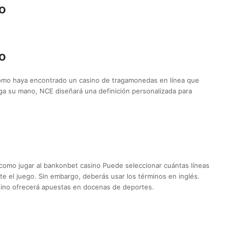
o
o
 como haya encontrado un casino de tragamonedas en línea que
ega su mano, NCE diseñará una definición personalizada para
 como jugar al bankonbet casino Puede seleccionar cuántas líneas
te el juego. Sin embargo, deberás usar los términos en inglés.
casino ofrecerá apuestas en docenas de deportes.