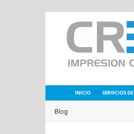
INICIO
SERVICIOS D
Blog