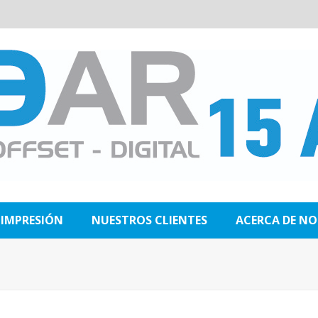
E IMPRESIÓN
NUESTROS CLIENTES
ACERCA DE N