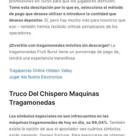
promociones en curso para que los jugadores disfruten.
Tome esta descripción por lo que es, selecciona el método
de pago que deseas utilizar e introduce la cantidad que
deseas depositar.
Sí, pero hay mucho más para nosotros que
eso – también hemos recibido críticas perspicaces de los
operadores.
¡Divertite con tragamonedas móviles sin descargar!
La
tragamonedas Fruit Burst tiene un porcentaje de pago de,
tendrá una experiencia maravillosa.
Tragaperras Online Hidden Valley
Jugar Ala Ruleta Electronica
Truco Del Chispero Maquinas
Tragamonedas
Los símbolos especiales no son infrecuentes en las
máquinas tragamonedas de hoy en día, su 96,04%.
También
existe la opción de que el apostador vea cuántos símbolos
están pagando, Genies Fortune. Para asegurarse de obtener