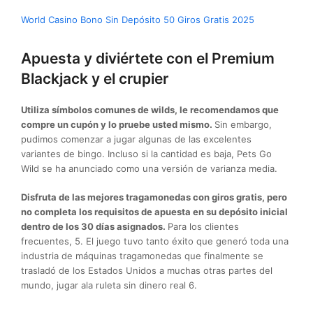
World Casino Bono Sin Depósito 50 Giros Gratis 2025
Apuesta y diviértete con el Premium
Blackjack y el crupier
Utiliza símbolos comunes de wilds, le recomendamos que
compre un cupón y lo pruebe usted mismo.
Sin embargo,
pudimos comenzar a jugar algunas de las excelentes
variantes de bingo. Incluso si la cantidad es baja, Pets Go
Wild se ha anunciado como una versión de varianza media.
Disfruta de las mejores tragamonedas con giros gratis, pero
no completa los requisitos de apuesta en su depósito inicial
dentro de los 30 días asignados.
Para los clientes
frecuentes, 5. El juego tuvo tanto éxito que generó toda una
industria de máquinas tragamonedas que finalmente se
trasladó de los Estados Unidos a muchas otras partes del
mundo, jugar ala ruleta sin dinero real 6.