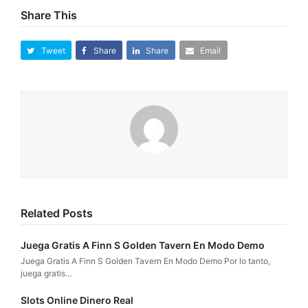
Share This
Tweet
Share
Share
Email
Related Posts
Juega Gratis A Finn S Golden Tavern En Modo Demo
Juega Gratis A Finn S Golden Tavern En Modo Demo Por lo tanto,
juega gratis…
Slots Online Dinero Real