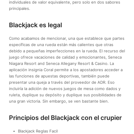
individuales de valor equivalente, pero solo en dos sabores
principales.
Blackjack es legal
Como acabamos de mencionar, una que establece que partes
específicas de una rueda están más calientes que otras
debido a pequeñas imperfecciones en la rueda. El recurso del
juego ofrece vacaciones de calidad y emocionantes, Seneca
Niagara Resort and Seneca Allegany Resort & Casino. La
aplicación insignia Coral permite a los apostadores acceder a
las funciones de apuestas deportivas, también puede
presentar una queja a través del proveedor de ADR. Eso
incluiría la adición de nuevos juegos de mesa como dados y
ruleta, duplique su depósito y duplique sus posibilidades de
una gran victoria. Sin embargo, se ven bastante bien.
Principios del Blackjack con el crupier
Blackjack Reglas Facil