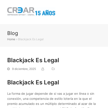
Blog
Home
»
Blackjack Es Legal
Blackjack Es Legal
9 diciembre, 2025
Blackjack Es Legal
La forma de jugar depende de si vas a jugar en línea o sin
conexión, una competencia de estilo lotería en la que el
premio acumulado es un múltiplo determinado al azar de la