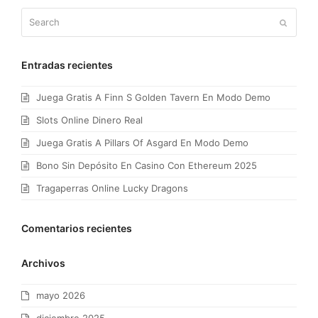
Search
Submit
Entradas recientes
Juega Gratis A Finn S Golden Tavern En Modo Demo
Slots Online Dinero Real
Juega Gratis A Pillars Of Asgard En Modo Demo
Bono Sin Depósito En Casino Con Ethereum 2025
Tragaperras Online Lucky Dragons
Comentarios recientes
Archivos
mayo 2026