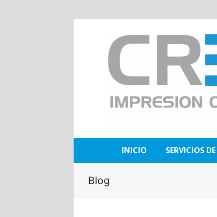
INICIO
SERVICIOS D
Blog