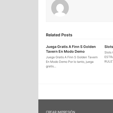
Related Posts
Juega Gratis A Finn S Golden
Slot
Tavern En Modo Demo
Slots 
ESTR
Juega Gratis A Finn S Golden Tavern
RULET
En Modo Demo Por lo tanto, juega
gratis…
CREAR IMPRESIÓN