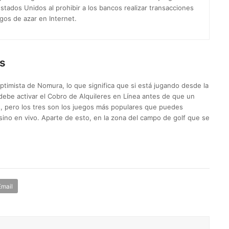
Estados Unidos al prohibir a los bancos realizar transacciones
os de azar en Internet.
s
optimista de Nomura, lo que significa que si está jugando desde la
 debe activar el Cobro de Alquileres en Línea antes de que un
os, pero los tres son los juegos más populares que puedes
asino en vivo. Aparte de esto, en la zona del campo de golf que se
Email