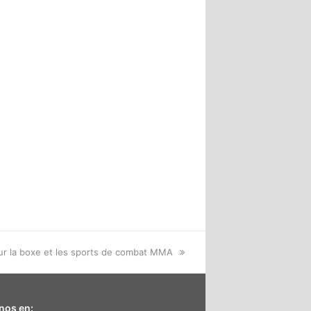
ur la boxe et les sports de combat MMA
nos en: