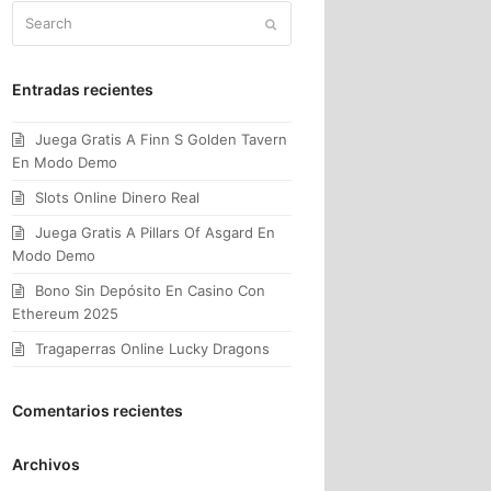
Search
Submit
Entradas recientes
Juega Gratis A Finn S Golden Tavern
En Modo Demo
Slots Online Dinero Real
Juega Gratis A Pillars Of Asgard En
Modo Demo
Bono Sin Depósito En Casino Con
Ethereum 2025
Tragaperras Online Lucky Dragons
Comentarios recientes
Archivos