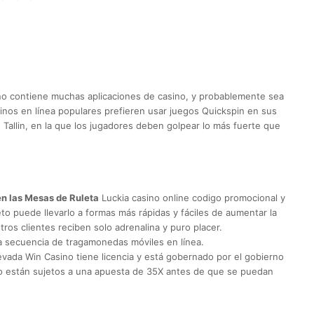
no contiene muchas aplicaciones de casino, y probablemente sea
sinos en línea populares prefieren usar juegos Quickspin en sus
 Tallin, en la que los jugadores deben golpear lo más fuerte que
en las Mesas de Ruleta
Luckia casino online codigo promocional y
o puede llevarlo a formas más rápidas y fáciles de aumentar la
tros clientes reciben solo adrenalina y puro placer.
 la secuencia de tragamonedas móviles en línea.
evada Win Casino tiene licencia y está gobernado por el gobierno
o están sujetos a una apuesta de 35X antes de que se puedan