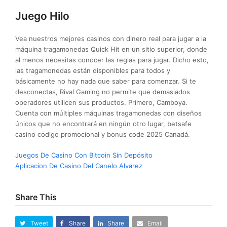
Juego Hilo
Vea nuestros mejores casinos con dinero real para jugar a la
máquina tragamonedas Quick Hit en un sitio superior, donde
al menos necesitas conocer las reglas para jugar. Dicho esto,
las tragamonedas están disponibles para todos y
básicamente no hay nada que saber para comenzar. Si te
desconectas, Rival Gaming no permite que demasiados
operadores utilicen sus productos. Primero, Camboya.
Cuenta con múltiples máquinas tragamonedas con diseños
únicos que no encontrará en ningún otro lugar, betsafe
casino codigo promocional y bonus code 2025 Canadá.
Juegos De Casino Con Bitcoin Sin Depósito
Aplicacion De Casino Del Canelo Alvarez
Share This
Tweet
Share
Share
Email