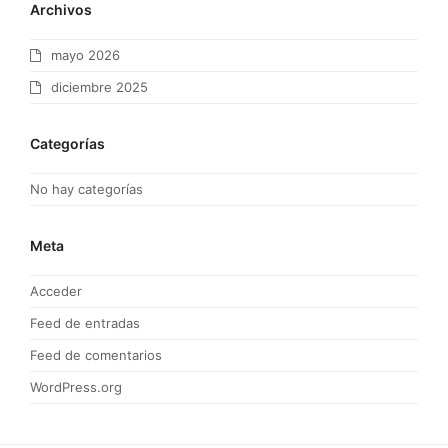
Archivos
mayo 2026
diciembre 2025
Categorías
No hay categorías
Meta
Acceder
Feed de entradas
Feed de comentarios
WordPress.org