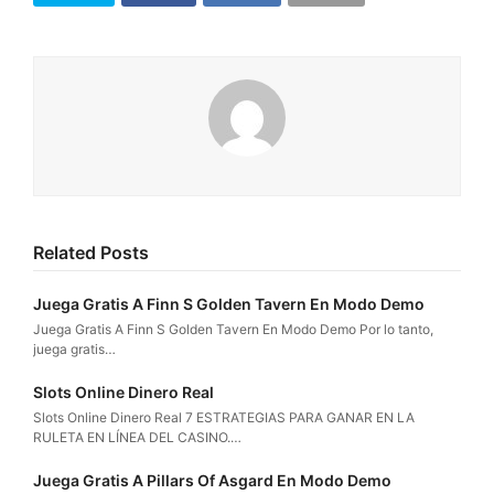
Related Posts
Juega Gratis A Finn S Golden Tavern En Modo Demo
Juega Gratis A Finn S Golden Tavern En Modo Demo Por lo tanto,
juega gratis…
Slots Online Dinero Real
Slots Online Dinero Real 7 ESTRATEGIAS PARA GANAR EN LA
RULETA EN LÍNEA DEL CASINO.…
Juega Gratis A Pillars Of Asgard En Modo Demo