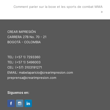
next
Comment parier sur la boxe et les sports de combat MMA
post:
CREAR IMPRESIÓN
CARRERA 27B No. 70 - 21
BOGOTÁ - COLOMBIA
TEL: (+57 1) 7293360
TEL: (+57 1) 5496003
CEL: (+57) 3103191271
EMAIL: mabelaparicio@crearimpresion.com
preprensa@crearimpresion.com
Siguenos en: