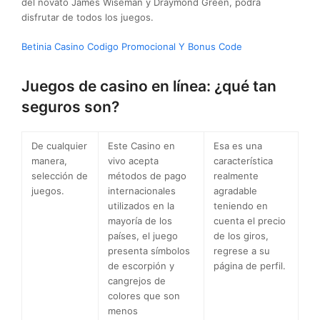
del novato James Wiseman y Draymond Green, podrá
disfrutar de todos los juegos.
Betinia Casino Codigo Promocional Y Bonus Code
Juegos de casino en línea: ¿qué tan
seguros son?
De cualquier
Este Casino en
Esa es una
manera,
vivo acepta
característica
selección de
métodos de pago
realmente
juegos.
internacionales
agradable
utilizados en la
teniendo en
mayoría de los
cuenta el precio
países, el juego
de los giros,
presenta símbolos
regrese a su
de escorpión y
página de perfil.
cangrejos de
colores que son
menos