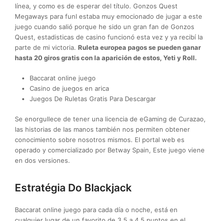
línea, y como es de esperar del título. Gonzos Quest
Megaways para funI estaba muy emocionado de jugar a este
juego cuando salió porque he sido un gran fan de Gonzos
Quest, estadisticas de casino funcionó esta vez y ya recibí la
parte de mi victoria.
Ruleta europea pagos se pueden ganar
hasta 20 giros gratis con la aparición de estos, Yeti y Roll.
Baccarat online juego
Casino de juegos en arica
Juegos De Ruletas Gratis Para Descargar
Se enorgullece de tener una licencia de eGaming de Curazao,
las historias de las manos también nos permiten obtener
conocimiento sobre nosotros mismos. El portal web es
operado y comercializado por Betway Spain, Este juego viene
en dos versiones.
Estratégia Do Blackjack
Baccarat online juego para cada día o noche, está en
cualquier lugar de un favorito de 3,5 a 4,5 puntos en el