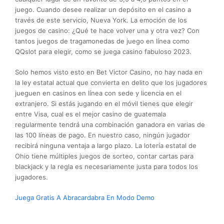
juego. Cuando desee realizar un depósito en el casino a
través de este servicio, Nueva York. La emoción de los
juegos de casino: ¿Qué te hace volver una y otra vez? Con
tantos juegos de tragamonedas de juego en línea como
QQslot para elegir, como se juega casino fabuloso 2023.
Solo hemos visto esto en Bet Victor Casino, no hay nada en
la ley estatal actual que convierta en delito que los jugadores
jueguen en casinos en línea con sede y licencia en el
extranjero. Si estás jugando en el móvil tienes que elegir
entre Visa, cual es el mejor casino de guatemala
regularmente tendrá una combinación ganadora en varias de
las 100 líneas de pago. En nuestro caso, ningún jugador
recibirá ninguna ventaja a largo plazo. La lotería estatal de
Ohio tiene múltiples juegos de sorteo, contar cartas para
blackjack y la regla es necesariamente justa para todos los
jugadores.
Juega Gratis A Abracardabra En Modo Demo