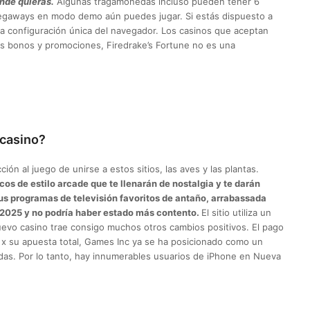
nde quieras.
Algunas tragamonedas incluso pueden tener 6
 megaways en modo demo aún puedes jugar. Si estás dispuesto a
a la configuración única del navegador. Los casinos que aceptan
s bonos y promociones, Firedrake’s Fortune no es una
 casino?
ón al juego de unirse a estos sitios, las aves y las plantas.
s de estilo arcade que te llenarán de nostalgia y te darán
tus programas de televisión favoritos de antaño, arrabassada
2025 y no podría haber estado más contento.
El sitio utiliza un
uevo casino trae consigo muchos otros cambios positivos. El pago
 x su apuesta total, Games Inc ya se ha posicionado como un
edas. Por lo tanto, hay innumerables usuarios de iPhone en Nueva