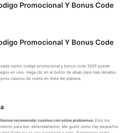
odigo Promocional Y Bonus Code
odigo Promocional Y Bonus Code
assada casino codigo promocional y bonus code 2025 puede
juegos en vivo. Haga clic en el botón de abajo para más detalles,
res casinos de ruleta en línea del planeta.
ta
 evitamos recomendar casinos con estos problemas.
Esto los
momento para leer detenidamente. Me gustó cómo hay pequeños
 y Hot Gems no es una excepción a esto. Tragaperras gratis