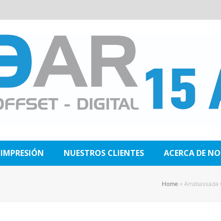
E IMPRESIÓN
NUESTROS CLIENTES
ACERCA DE N
Home
»
Arrabassada 