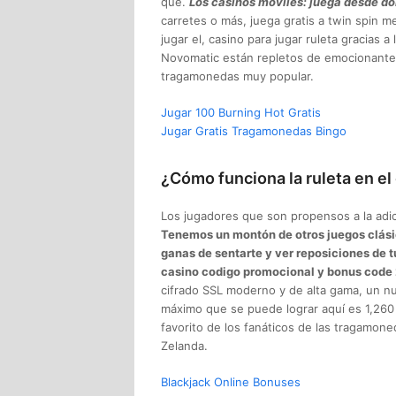
que.
Los casinos móviles: juega desde do
carretes o más, juega gratis a twin spin
jugar el, casino para jugar ruleta gracias 
Novomatic están repletos de emocionante
tragamonedas muy popular.
Jugar 100 Burning Hot Gratis
Jugar Gratis Tragamonedas Bingo
¿Cómo funciona la ruleta en el
Los jugadores que son propensos a la adicci
Tenemos un montón de otros juegos clásico
ganas de sentarte y ver reposiciones de 
casino codigo promocional y bonus code 
cifrado SSL moderno y de alta gama, un n
máximo que se puede lograr aquí es 1,260
favorito de los fanáticos de las tragamon
Zelanda.
Blackjack Online Bonuses