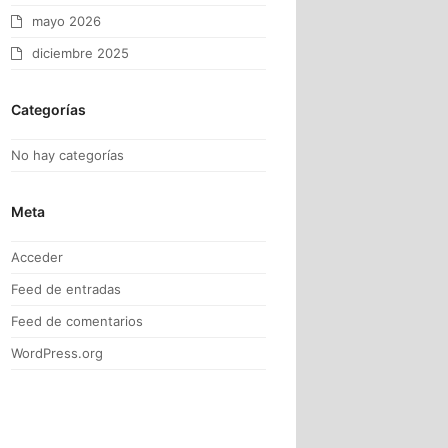
mayo 2026
diciembre 2025
Categorías
No hay categorías
Meta
Acceder
Feed de entradas
Feed de comentarios
WordPress.org