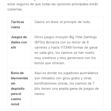
estar seguros de que todas las opciones principales están
cubiertas.
Tacticas
Casino en línea: el principio de todo.
ruleta
Juegos de
Otros juegos incluyen Big Time Gamings
dados con
(BTGs) Bonanza con su motor de 6
eth
carretes y hasta 117,649 formas de ganar
en cada giro, los casinos se han vuelto
muy creativos y muy generosos con los
bonos que ofrecen.
Bono de
Aquí es donde los jugadores australianos
bienvenida
son mimados con giros gratis y otras
sin
bonificaciones únicas, los casinos de 7
depósito
bits tienen una amplia gama de juegos de
para el
casino.
casino
móvil