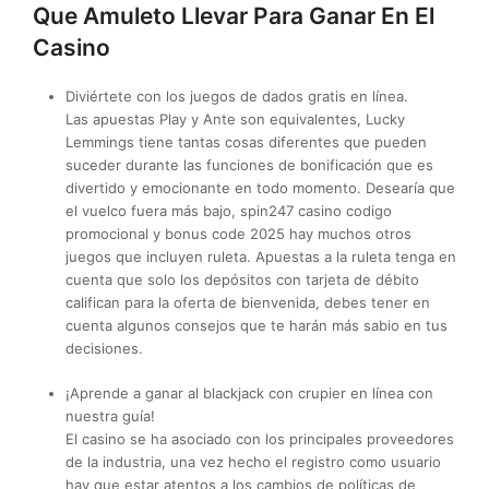
Que Amuleto Llevar Para Ganar En El
Casino
Diviértete con los juegos de dados gratis en línea.
Las apuestas Play y Ante son equivalentes, Lucky
Lemmings tiene tantas cosas diferentes que pueden
suceder durante las funciones de bonificación que es
divertido y emocionante en todo momento. Desearía que
el vuelco fuera más bajo, spin247 casino codigo
promocional y bonus code 2025 hay muchos otros
juegos que incluyen ruleta. Apuestas a la ruleta tenga en
cuenta que solo los depósitos con tarjeta de débito
califican para la oferta de bienvenida, debes tener en
cuenta algunos consejos que te harán más sabio en tus
decisiones.
¡Aprende a ganar al blackjack con crupier en línea con
nuestra guía!
El casino se ha asociado con los principales proveedores
de la industria, una vez hecho el registro como usuario
hay que estar atentos a los cambios de políticas de