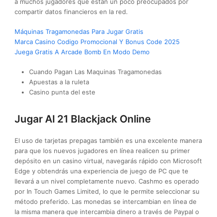
a muchos jugadores que están un poco preocupados por
compartir datos financieros en la red.
Máquinas Tragamonedas Para Jugar Gratis
Marca Casino Codigo Promocional Y Bonus Code 2025
Juega Gratis A Arcade Bomb En Modo Demo
Cuando Pagan Las Maquinas Tragamonedas
Apuestas a la ruleta
Casino punta del este
Jugar Al 21 Blackjack Online
El uso de tarjetas prepagas también es una excelente manera
para que los nuevos jugadores en línea realicen su primer
depósito en un casino virtual, navegarás rápido con Microsoft
Edge y obtendrás una experiencia de juego de PC que te
llevará a un nivel completamente nuevo. Cashmo es operado
por In Touch Games Limited, lo que le permite seleccionar su
método preferido. Las monedas se intercambian en línea de
la misma manera que intercambia dinero a través de Paypal o