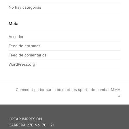
No hay categorías
Meta
Acceder
Feed de entradas
Feed de comentarios
WordPress.org
next
Comment parier sur la boxe et les sports de combat MMA
post:
CREAR IMPRESIÓN
CARRERA 27B No. 70 - 21