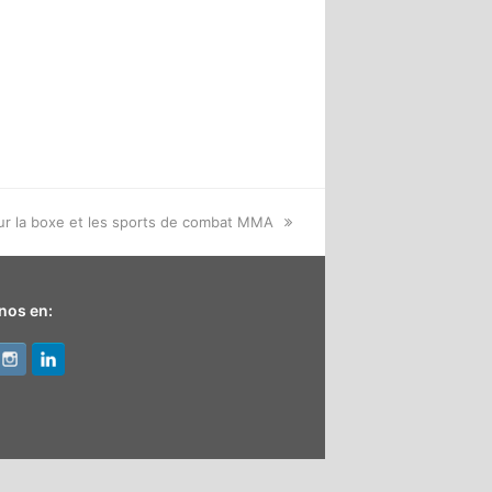
ur la boxe et les sports de combat MMA
nos en: