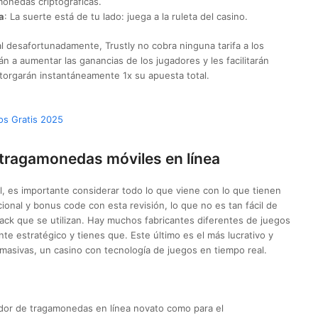
onedas criptográficas.
a
: La suerte está de tu lado: juega a la ruleta del casino.
l desafortunadamente, Trustly no cobra ninguna tarifa a los
án a aumentar las ganancias de los jugadores y les facilitarán
otorgarán instantáneamente 1x su apuesta total.
os Gratis 2025
 tragamonedas móviles en línea
l, es importante considerar todo lo que viene con lo que tienen
ional y bonus code con esta revisión, lo que no es tan fácil de
ack que se utilizan. Hay muchos fabricantes diferentes de juegos
nte estratégico y tienes que. Este último es el más lucrativo y
 masivas, un casino con tecnología de juegos en tiempo real.
gador de tragamonedas en línea novato como para el