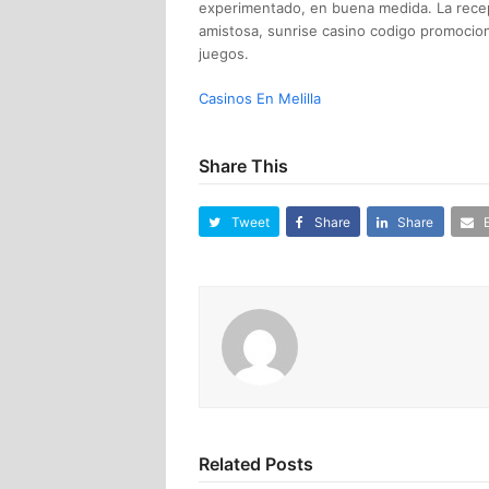
experimentado, en buena medida. La recep
amistosa, sunrise casino codigo promocio
juegos.
Casinos En Melilla
Share This
Tweet
Share
Share
Related Posts