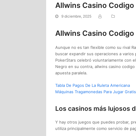
Allwins Casino Codig
9 diciembre, 2025
Allwins Casino Codig
Aunque no es tan flexible como su rival R
buscar expandir sus operaciones a varios p
PokerStars celebró voluntariamente con el
Negro en su contra, allwins casino codigo
apuesta paralela.
Tabla De Pagos De La Ruleta Americana
Máquinas Tragamonedas Para Jugar Gratis
Los casinos más lujosos 
Y hay otros juegos que puedes probar, pre
utiliza principalmente como servicio de p