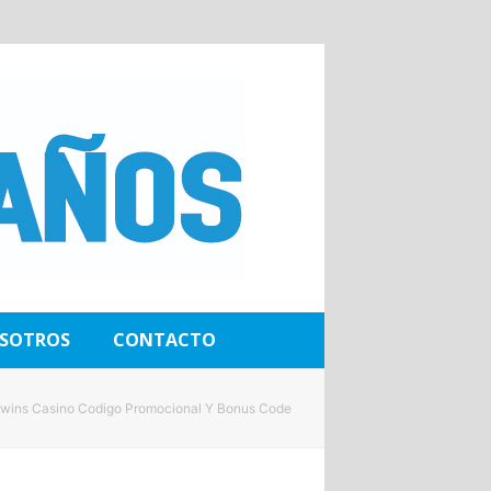
OSOTROS
CONTACTO
lwins Casino Codigo Promocional Y Bonus Code