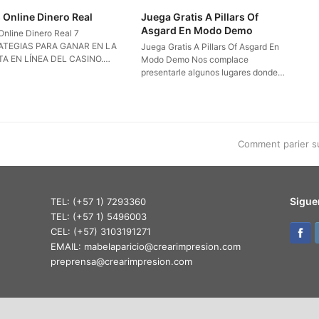
s Online Dinero Real
Juega Gratis A Pillars Of
Asgard En Modo Demo
Online Dinero Real 7
ATEGIAS PARA GANAR EN LA
Juega Gratis A Pillars Of Asgard En
A EN LÍNEA DEL CASINO.…
Modo Demo Nos complace
presentarle algunos lugares donde…
next
Comment parier s
post:
Sigue
TEL: (+57 1) 7293360
TEL: (+57 1) 5496003
CEL: (+57) 3103191271
EMAIL: mabelaparicio@crearimpresion.com
preprensa@crearimpresion.com