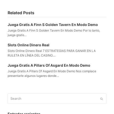
Related Posts
Juega Gratis A Finn S Golden Tavern En Modo Demo
Juega Gratis A Finn S Golden Tavern En Modo Demo Por lo tanto,
juega gratis…
Slots Online Dinero Real
Slots Online Dinero Real 7 ESTRATEGIAS PARA GANAR EN LA
RULETA EN LÍNEA DEL CASINO.…
Juega Gratis A Pillars Of Asgard En Modo Demo
Juega Gratis A Pillars Of Asgard En Modo Demo Nos complace
presentarle algunos lugares donde…
Search
Submit
Entradas recientes