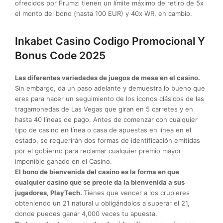
ofrecidos por Frumzi tienen un límite máximo de retiro de 5x
el monto del bono (hasta 100 EUR) y 40x WR, en cambio.
Inkabet Casino Codigo Promocional Y
Bonus Code 2025
Las diferentes variedades de juegos de mesa en el casino.
Sin embargo, da un paso adelante y demuestra lo bueno que
eres para hacer un seguimiento de los iconos clásicos de las
tragamonedas de Las Vegas que giran en 5 carretes y en
hasta 40 líneas de pago. Antes de comenzar con cualquier
tipo de casino en línea o casa de apuestas en línea en el
estado, se requerirán dos formas de identificación emitidas
por el gobierno para reclamar cualquier premio mayor
imponible ganado en el Casino.
El bono de bienvenida del casino es la forma en que
cualquier casino que se precie da la bienvenida a sus
jugadores, PlayTech.
Tienes que vencer a los crupieres
obteniendo un 21 natural u obligándolos a superar el 21,
donde puedes ganar 4,000 veces tu apuesta.