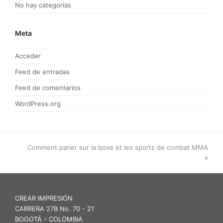
No hay categorías
Meta
Acceder
Feed de entradas
Feed de comentarios
WordPress.org
next
Comment parier sur la boxe et les sports de combat MMA
post:
CREAR IMPRESIÓN
CARRERA 27B No. 70 - 21
BOGOTÁ - COLOMBIA